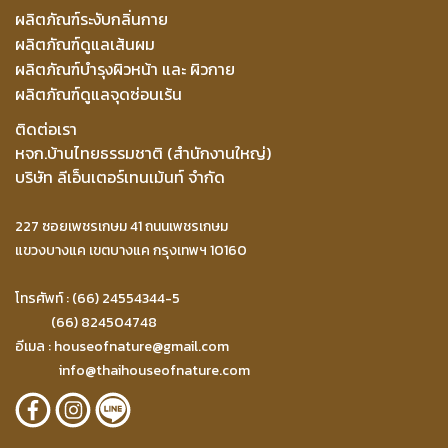
ผลิตภัณฑ์ระงับกลิ่นกาย
ผลิตภัณฑ์ดูแลเส้นผม
ผลิตภัณฑ์บำรุงผิวหน้า และ ผิวกาย
ผลิตภัณฑ์ดูแลจุดซ่อนเร้น
ติดต่อเรา
หจก.บ้านไทยธรรมชาติ (สำนักงานใหญ่)
บริษัท ลีเอ็นเตอร์เทนเม้นท์ จำกัด
227 ซอยเพชรเกษม 41 ถนนเพชรเกษม
แขวงบางแค เขตบางแค กรุงเทพฯ 10160
โทรศัพท์ : (66) 24554344-5
(66) 824504748
อีเมล :
houseofnature@gmail.com
info@thaihouseofnature.com