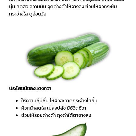
นุ่ม
ลดสิว ความมัน จุดด่างดำให้จางลง ช่วยให้ผิวกระชับ
กระจ่างใส ดูอ่อนวัย
ประโยชน์ของแตงกวา
ให้ความชุ่มชื่น ให้ผิวสะอาดกระจ่างใสขี้น
ผิวหน้าสดใส เปล่งปลั่ง มีชีวิตชีวา
ช่วยให้รอยด่างดำ ถุงดำใต้ตาจางลง