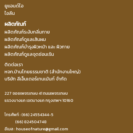
ยูแอนด์ไอ
ไอลีน
ผลิตภัณฑ์
ผลิตภัณฑ์ระงับกลิ่นกาย
ผลิตภัณฑ์ดูแลเส้นผม
ผลิตภัณฑ์บำรุงผิวหน้า และ ผิวกาย
ผลิตภัณฑ์ดูแลจุดซ่อนเร้น
ติดต่อเรา
หจก.บ้านไทยธรรมชาติ (สำนักงานใหญ่)
บริษัท ลีเอ็นเตอร์เทนเม้นท์ จำกัด
227 ซอยเพชรเกษม 41 ถนนเพชรเกษม
แขวงบางแค เขตบางแค กรุงเทพฯ 10160
โทรศัพท์ : (66) 24554344-5
(66) 824504748
อีเมล :
houseofnature@gmail.com