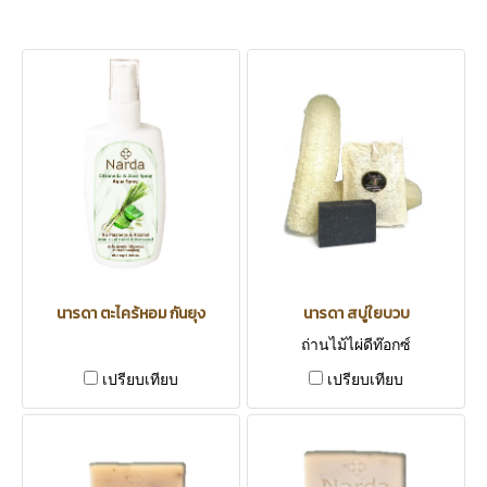
นารดา ตะไคร้หอม กันยุง
นารดา สบู่ใยบวบ
ถ่านไม้ไผ่ดีท๊อกซ์
เปรียบเทียบ
เปรียบเทียบ