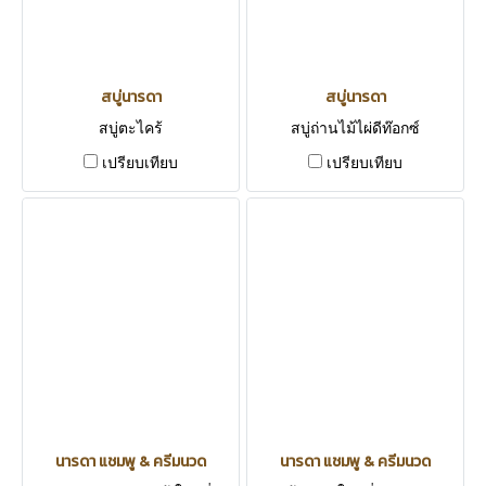
สบู่นารดา
สบู่นารดา
สบู่ตะไคร้
สบู่ถ่านไม้ไผ่ดีท๊อกซ์
เปรียบเทียบ
เปรียบเทียบ
นารดา แชมพู & ครีมนวด
นารดา แชมพู & ครีมนวด