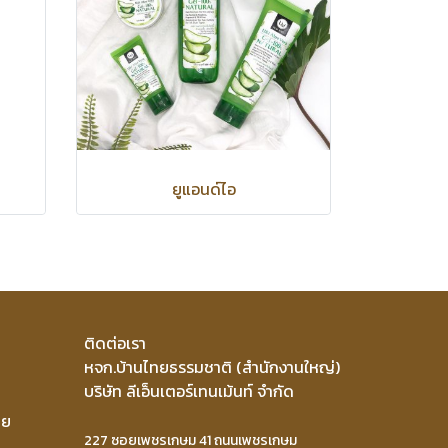
ยูแอนด์ไอ
ติดต่อเรา
หจก.บ้านไทยธรรมชาติ (สำนักงานใหญ่)
บริษัท ลีเอ็นเตอร์เทนเม้นท์ จำกัด
าย
227 ซอยเพชรเกษม 41 ถนนเพชรเกษม