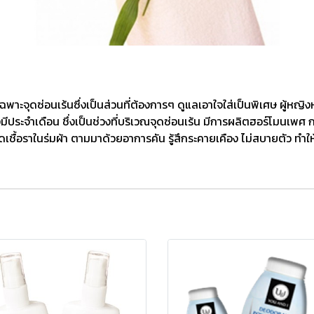
พาะจุดซ่อนเร้นซึ่งเป็นส่วนที่ต้องการๆ ดูแลเอาใจใส่เป็นพิเศษ ผู้ห
งมีประจำเดือน ชึ่งเป็นช่วงที่บริเวณจุดซ่อนเร้น มีการผลิตฮอร์โมนเพศ ก
ิดเชื้อราในร่มผ้า ตามมาด้วยอาการคัน รู้สึกระคายเคือง ไม่สบายตัว ทำให้