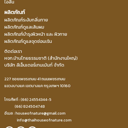
ไอลีน
ผลิตภัณฑ์
ผลิตภัณฑ์ระงับกลิ่นกาย
ผลิตภัณฑ์ดูแลเส้นผม
ผลิตภัณฑ์บำรุงผิวหน้า และ ผิวกาย
ผลิตภัณฑ์ดูแลจุดซ่อนเร้น
ติดต่อเรา
หจก.บ้านไทยธรรมชาติ (สำนักงานใหญ่)
บริษัท ลีเอ็นเตอร์เทนเม้นท์ จำกัด
227 ซอยเพชรเกษม 41 ถนนเพชรเกษม
แขวงบางแค เขตบางแค กรุงเทพฯ 10160
โทรศัพท์ : (66) 24554344-5
(66) 824504748
อีเมล :
houseofnature@gmail.com
info@thaihouseofnature.com