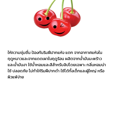
ให้ความชุ่มชื่น ป้องกันริมฝีปากแห้ง แตก จากอากาศแห้งใน
ฤดูหนาวและจากแดดเผาในฤดูร้อน ผลิตจากน้ำมันมะพร้าว
และน้ำมันงา ใช้น้ำหอมและสีสำหรับลิปโดยเฉพาะ กลิ่นหอมน่า
ใช้ ปลอดภัย ไม่ทำให้ริมฝีปากดำ ใช้ได้ทั้งเด็กและผู้ใหญ่ หรือ
ผิวแพ้ง่าย