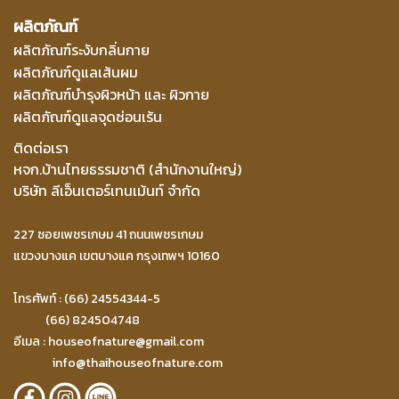
ผลิตภัณฑ์
ผลิตภัณฑ์ระงับกลิ่นกาย
ผลิตภัณฑ์ดูแลเส้นผม
ผลิตภัณฑ์บำรุงผิวหน้า และ ผิวกาย
ผลิตภัณฑ์ดูแลจุดซ่อนเร้น
ติดต่อเรา
หจก.บ้านไทยธรรมชาติ (สำนักงานใหญ่)
บริษัท ลีเอ็นเตอร์เทนเม้นท์ จำกัด
227 ซอยเพชรเกษม 41 ถนนเพชรเกษม
แขวงบางแค เขตบางแค กรุงเทพฯ 10160
โทรศัพท์ : (66) 24554344-5
(66) 824504748
อีเมล :
houseofnature@gmail.com
info@thaihouseofnature.com