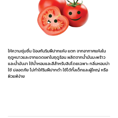
ให้ความชุ่มชื่น ป้องกันริมฝีปากแห้ง แตก จากอากาศแห้งใน
ฤดูหนาวและจากแดดเผาในฤดูร้อน ผลิตจากน้ำมันมะพร้าว
และน้ำมันงา ใช้น้ำหอมและสีสำหรับลิปโดยเฉพาะ กลิ่นหอมน่า
ใช้ ปลอดภัย ไม่ทำให้ริมฝีปากดำ ใช้ได้ทั้งเด็กและผู้ใหญ่ หรือ
ผิวแพ้ง่าย