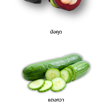
มังคุด
แตงกวา