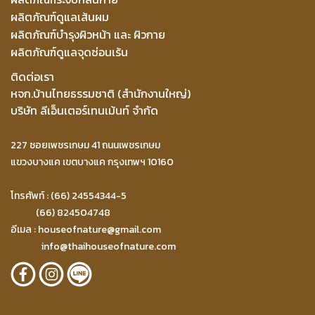
ผลิตภัณฑ์ดูแลเส้นผม
ผลิตภัณฑ์บำรุงผิวหน้า และ ผิวกาย
ผลิตภัณฑ์ดูแลจุดซ่อนเร้น
ติดต่อเรา
หจก.บ้านไทยธรรมชาติ (สำนักงานใหญ่)
บริษัท ลีเอ็นเตอร์เทนเม้นท์ จำกัด
227 ซอยเพชรเกษม 41 ถนนเพชรเกษม
แขวงบางแค เขตบางแค กรุงเทพฯ 10160
โทรศัพท์ : (66) 24554344-5
(66) 824504748
อีเมล :
houseofnature@gmail.com
info@thaihouseofnature.com