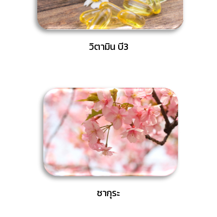
วิตามิน บี3
ซากุระ