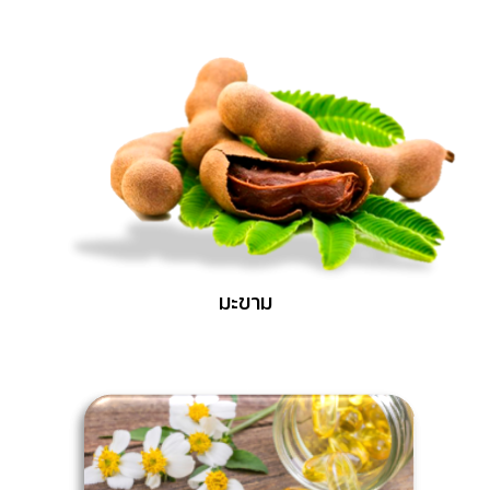
มะขาม